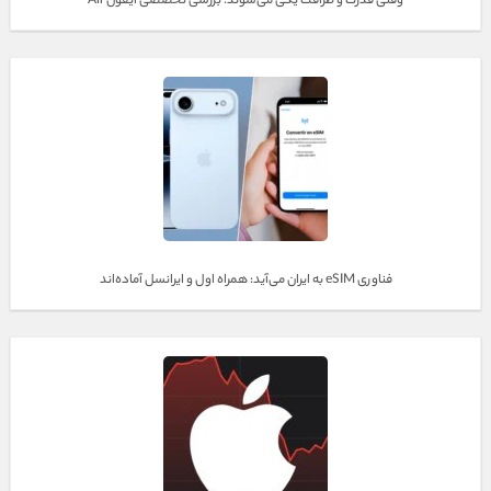
وقتی قدرت و ظرافت یکی می‌شوند؛ بررسی تخصصی آیفون Air
فناوری eSIM به ایران می‌آید: همراه اول و ایرانسل آماده‌اند