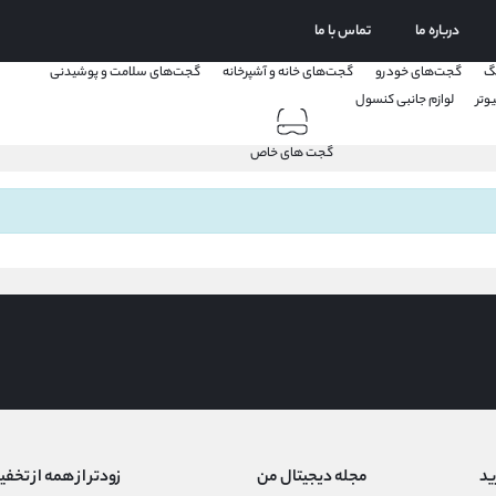
درباره ما
تماس با ما
گ
گجت‌های خودرو
گجت‌های خانه و آشپرخانه
گجت‌های سلامت و پوشیدنی
وتر
لوازم جانبی کنسول
جستجو " اسپیکر بلوتوثی "
گجت های خاص
ید
مجله دیجیتال من
زودتر از همه از تخفی