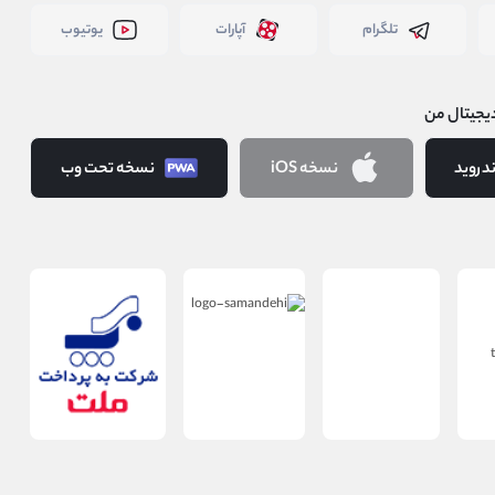
تلگرام
آپارات
یوتیوب
یجیتال من
دروید
نسخه iOS
نسخه تحت وب