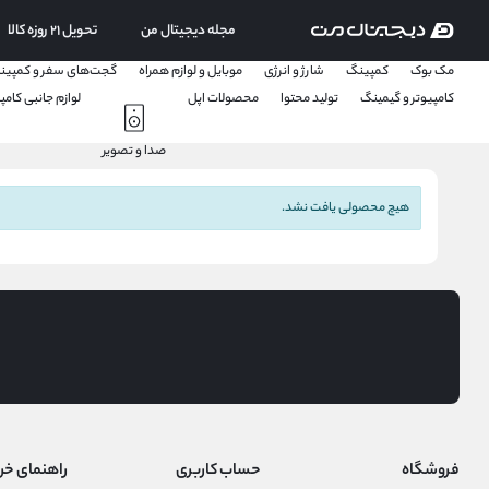
مجله دیجیتال من
تحویل ۲۱ روزه کالا
مک بوک
کمپینگ
شارژ و انرژی
موبایل و لوازم همراه
گجت‌های سفر و کمپین
کامپیوتر و گیمینگ
تولید محتوا
محصولات اپل
لوازم جانبی کامپی
جستجو " آیفون "
صدا و تصویر
هیچ محصولی یافت نشد.
فروشگاه
حساب کاربری
راهنمای خر