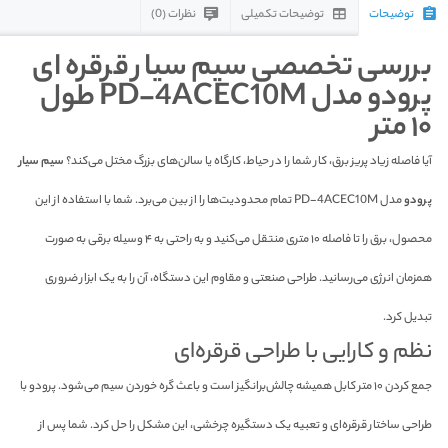
توضیحات
توضیحات تکمیلی
نظرات (0)
بررسی تخصصی سیم سیار قرقره ای
پرودو مدل PD-4ACEC10M طول
۱۰ متر
آیا فاصله زیاد پریز برق، کار شما را در حیاط، کارگاه یا سالن‌های بزرگ مختل می‌کند؟
سیم سیار
پرودو
مدل PD-4ACEC10M تمام محدودیت‌ها را از بین می‌برد. شما با استفاده از این
محصول، برق را تا فاصله ۱۰ متری منتقل می‌کنید و به راحتی به ۴ وسیله برقی به صورت
همزمان انرژی می‌رسانید. طراحی صنعتی و مقاوم این دستگاه، آن را به یک ابزار ضروری
تبدیل کرد.
نظم و کارایی با طراحی قرقره‌ای
جمع کردن ۱۰ متر کابل همیشه چالش‌برانگیز است و باعث گره خوردن سیم می‌شود. پرودو با
طراحی ساختار قرقره‌ای و تعبیه یک دستگیره چرخشی، این مشکل را حل کرد. شما پس از