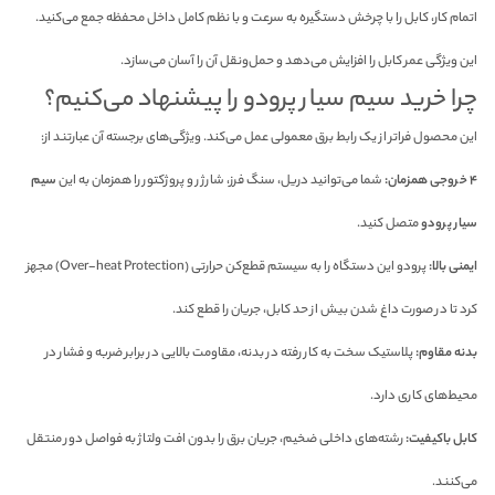
اتمام کار، کابل را با چرخش دستگیره به سرعت و با نظم کامل داخل محفظه جمع می‌کنید.
این ویژگی عمر کابل را افزایش می‌دهد و حمل‌ونقل آن را آسان می‌سازد.
چرا خرید سیم سیار پرودو را پیشنهاد می‌کنیم؟
این محصول فراتر از یک رابط برق معمولی عمل می‌کند. ویژگی‌های برجسته آن عبارتند از:
۴ خروجی همزمان:
شما می‌توانید دریل، سنگ فرز، شارژر و پروژکتور را همزمان به این
سیم
سیار پرودو
متصل کنید.
ایمنی بالا:
پرودو این دستگاه را به سیستم قطع‌کن حرارتی (Over-heat Protection) مجهز
کرد تا در صورت داغ شدن بیش از حد کابل، جریان را قطع کند.
بدنه مقاوم:
پلاستیک سخت به کار رفته در بدنه، مقاومت بالایی در برابر ضربه و فشار در
محیط‌های کاری دارد.
کابل باکیفیت:
رشته‌های داخلی ضخیم، جریان برق را بدون افت ولتاژ به فواصل دور منتقل
می‌کنند.