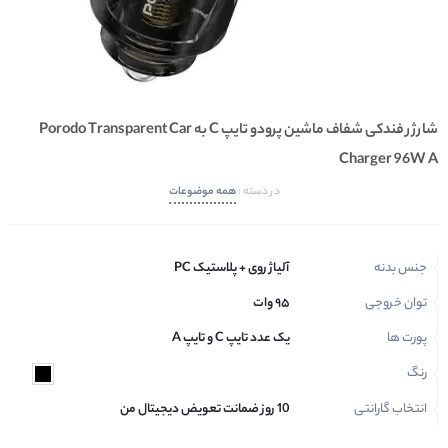
تولید محتوا
محصولات اپل
لوازم جانبی کامپیوتر
شارژر فندکی شفاف ماشین پرودو تایپ C به Porodo Transparent Car
صدا و تصویر
Charger 96W A
لوازم جانبی کنسول
در دسته :
همه موضوعات
گجت های خاص
جنس بدنه
آلیاژ روی + پلاستیک PC
مجله دیجیتال من
توان خروجی
۹۵ وات
تحویل ۲۱ روزه کالا
پورت ها
یک عدد تایپ C و تایپ A
درباره ما
رنگ
تماس با
انتخاب گارانتی
10 روز ضمانت تعویض دیجیتال من