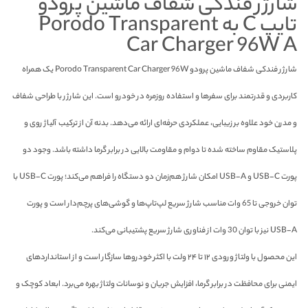
شارژر فندکی شفاف ماشین پرودو
تایپ C به Porodo Transparent
Car Charger 96W A
شارژر فندکی شفاف ماشین پرودو Porodo Transparent Car Charger 96W یک همراه
کاربردی و قدرتمند برای سفرها و استفاده روزمره در خودرو است. این شارژر با طراحی شفاف
و مدرن خود علاوه بر زیبایی، عملکردی حرفه‌ای ارائه می‌دهد. بدنه آن از ترکیب آلیاژ روی و
پلاستیک مقاوم ساخته شده تا دوام و مقاومت بالایی در برابر گرما داشته باشد. وجود دو
پورت USB-C و USB-A امکان شارژ هم‌زمان دو دستگاه را فراهم می‌کند؛ پورت USB-C با
توان خروجی تا 65 وات مناسب شارژ سریع لپ‌تاپ‌ها و گوشی‌های پرچم‌دار است و پورت
USB-A نیز با توان 30 وات از فناوری شارژ سریع پشتیبانی می‌کند.
این محصول با ولتاژ ورودی ۱۲ تا ۲۴ ولت با اکثر خودروها سازگار است و از استانداردهای
ایمنی برای محافظت در برابر گرما، افزایش جریان و نوسانات ولتاژ بهره می‌برد. ابعاد کوچک و